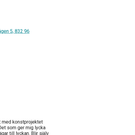
gen 5, 832 96
t med konstprojektet
Det som ger mig lycka
r till lyckan. Blir själv