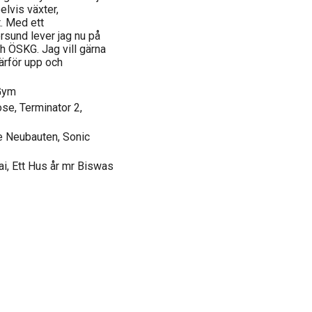
elvis växter,
t. Med ett
ersund lever jag nu på
h ÖSKG. Jag vill gärna
ärför upp och
 Gym
rose, Terminator 2,
e Neubauten, Sonic
i, Ett Hus år mr Biswas