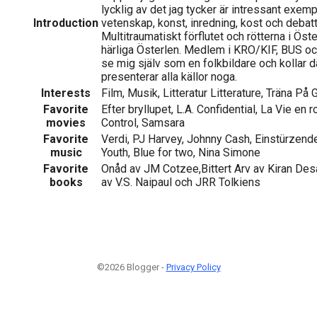
lycklig av det jag tycker är intressant exemp
Introduction
vetenskap, konst, inredning, kost och debat
Multitraumatiskt förflutet och rötterna i Öst
härliga Österlen. Medlem i KRO/KIF, BUS oc
se mig själv som en folkbildare och kollar d
presenterar alla källor noga.
Interests
Film, Musik, Litteratur Litterature, Träna På
Favorite
Efter bryllupet, L.A. Confidential, La Vie en 
movies
Control, Samsara
Favorite
Verdi, PJ Harvey, Johnny Cash, Einstürzend
music
Youth, Blue for two, Nina Simone
Favorite
Onåd av JM Cotzee,Bittert Arv av Kiran Desa
books
av V.S. Naipaul och JRR Tolkiens
©2026 Blogger -
Privacy Policy