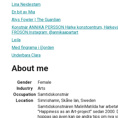
Lina Neidestam
En bit av Mia
Alys Fowler | The Guardian
Konstnär ANNIKA PERSSON Härke konstcentrum, Härkevä
FRÖSÖN.Instagram: @annikaapartart
Leila
Med fingrarna i (j)orden
Underbara Clara
About me
Gender
Female
Industry
Arts
Occupation
Samtidskonstnär
Location
Simrishamn, Skåne län, Sweden
Samtidskonstnären MalinMatilda har arbeta
"Happiness as an Art-project" sedan 2000. 
hoppas jag även kan ge andra tips om nya väga