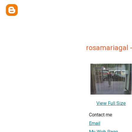
rosamariagal 
View Full Size
Contact me
Email
My Web Page