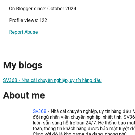
On Blogger since: October 2024
Profile views: 122
Report Abuse
My blogs
SV368 - Nhà cái chuyên nghiệp, uy tín hàng đầu
About me
Sv368
- Nhà cái chuyên nghiệp, uy tín hàng đầu. 
đội ngũ nhân viên chuyên nghiệp, nhiệt tình, SV3
luôn sẵn sàng hỗ trợ bạn 24/7. Hệ thống bảo mật
toàn, thông tin khách hàng được bảo mật tuyệt đố
Cùng với đó là kho game đa dạng, phong phú,