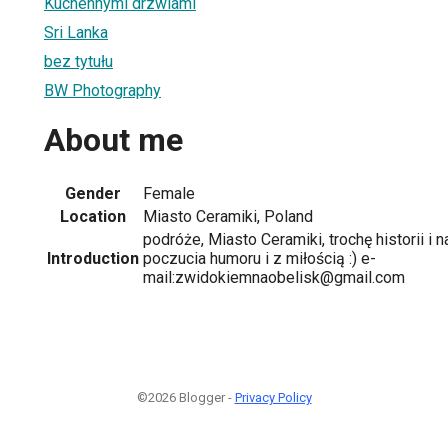
Kuchennymi drzwiami
Sri Lanka
bez tytułu
BW Photography
About me
Gender
Female
Location
Miasto Ceramiki, Poland
podróże, Miasto Ceramiki, trochę historii i na
Introduction
poczucia humoru i z miłością :) e-
mail:zwidokiemnaobelisk@gmail.com
©2026 Blogger -
Privacy Policy