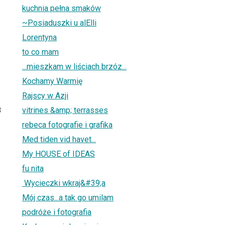
kuchnia pełna smaków
~Posiaduszki u alElli
Lorentyna
to co mam
...mieszkam w liściach brzóz...
Kochamy Warmię
Rajscy w Azji
8
vitrines &amp; terrasses
rebeca fotografie i grafika
Med tiden vid havet...
My HOUSE of IDEAS
fu nita
Wycieczki wkraj&#39;a
Mój czas...a tak go umilam
podróże i fotografia