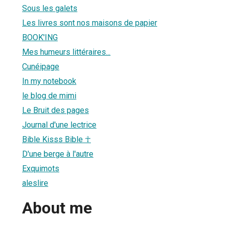
Sous les galets
Les livres sont nos maisons de papier
BOOK'ING
Mes humeurs littéraires...
Cunéipage
In my notebook
le blog de mimi
Le Bruit des pages
Journal d'une lectrice
Bible Kisss Bible ☥
D'une berge à l'autre
Exquimots
aleslire
About me