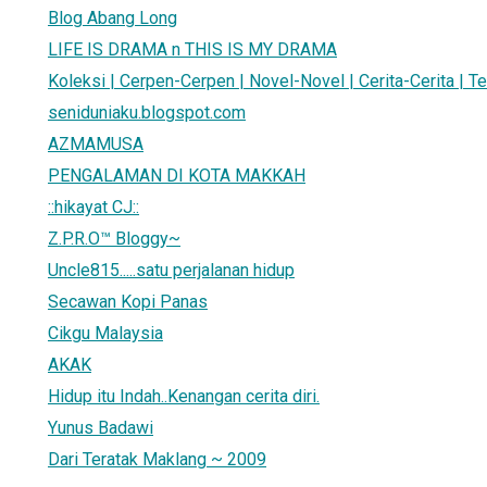
Blog Abang Long
LIFE IS DRAMA n THIS IS MY DRAMA
Koleksi | Cerpen-Cerpen | Novel-Novel | Cerita-Cerita | Te
seniduniaku.blogspot.com
AZMAMUSA
PENGALAMAN DI KOTA MAKKAH
::hikayat CJ::
Z.P.R.O™ Bloggy~
Uncle815.....satu perjalanan hidup
Secawan Kopi Panas
Cikgu Malaysia
AKAK
Hidup itu Indah..Kenangan cerita diri.
Yunus Badawi
Dari Teratak Maklang ~ 2009