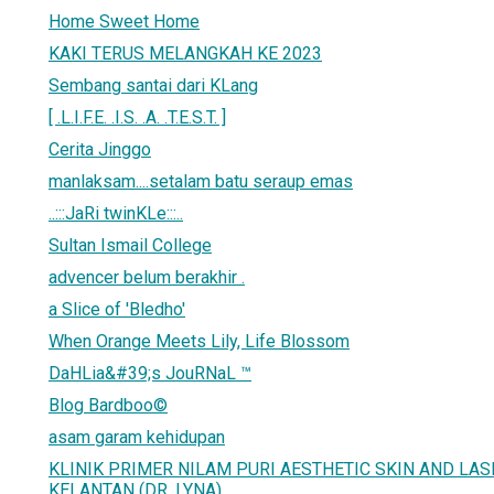
Home Sweet Home
KAKI TERUS MELANGKAH KE 2023
Sembang santai dari KLang
[ .L.I.F.E. .I.S. .A. .T.E.S.T. ]
Cerita Jinggo
manlaksam....setalam batu seraup emas
..:::JaRi twinKLe:::..
Sultan Ismail College
advencer belum berakhir .
a Slice of 'Bledho'
When Orange Meets Lily, Life Blossom
DaHLia&#39;s JouRNaL ™
Blog Bardboo©
asam garam kehidupan
KLINIK PRIMER NILAM PURI AESTHETIC SKIN AND LAS
KELANTAN (DR. LYNA)