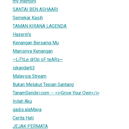
my memory
SANTAI BEN ASHAARI
Semekar Kasih
TAMAN KIRANA LAGENDA
Hazerin's
Kenangan Bersama Mu
Manisnya Kenangan
~LiTtLe drOp oF teARs~
iskandar63
Malaysia Stream
Bukan Melukut Tepian Gantang
TanamSendiri.com -- <i>Grow Your Own</i>
Inilah Aku
gadis.alaMaya
Cerita Hati
JEJAK PERMATA