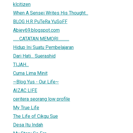
klcitizen
When A Sensei Writes His Thought...
BLOG H.R PuTeRa YuSoFF
Abiey69.blogspot.com
.......CATATAN MEMORI............
Hidup Ini Suatu Pembelajaran
Dari Hati... Suerashid
TIJAH...
Cuma Lima Minit
~Blog Yus - Our Life~
AIZAC LIFE
ceritera seorang low profile
My True Life
The Life of Cikgu Sue
Desa Itu Indah