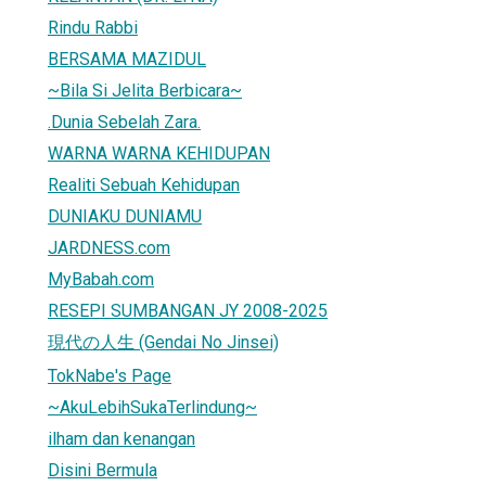
Rindu Rabbi
BERSAMA MAZIDUL
~Bila Si Jelita Berbicara~
.Dunia Sebelah Zara.
WARNA WARNA KEHIDUPAN
Realiti Sebuah Kehidupan
DUNIAKU DUNIAMU
JARDNESS.com
MyBabah.com
RESEPI SUMBANGAN JY 2008-2025
現代の人生 (Gendai No Jinsei)
TokNabe's Page
~AkuLebihSukaTerlindung~
ilham dan kenangan
Disini Bermula