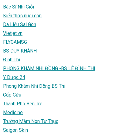
Bác Sĩ Nhi Giỏi
Kiến thức nuôi con
Da Liễu Sài Gòn
Vietjet.vn
FLYCAMSG
BS DUY KHÁNH
Đình Thi
PHÒNG KHÁM NHI ĐỒNG -BS LÊ ĐÌNH THI
Y Dược 24
Phòng Khám Nhi Đồng BS Thi
Cấp Cứu
Thanh Pho Ben Tre
Medicine
Trường Mầm Non Tư Thục
Saigon Skin