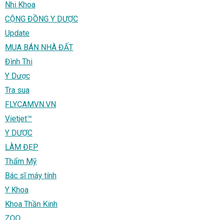
Nhi Khoa
CỘNG ĐỒNG Y DƯỢC
Update
MUA BÁN NHÀ ĐẤT
Đình Thi
Y Dược
Tra sua
FLYCAMVN.VN
Vietjet™
Y DƯỢC
LÀM ĐẸP
Thẩm Mỹ
Bác sĩ máy tính
Y Khoa
Khoa Thần Kinh
ZOO