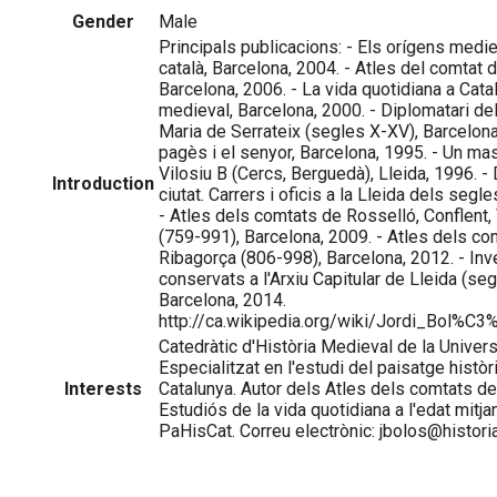
Gender
Male
Principals publicacions: - Els orígens medi
català, Barcelona, 2004. - Atles del comtat 
Barcelona, 2006. - La vida quotidiana a Cata
medieval, Barcelona, 2000. - Diplomatari de
Maria de Serrateix (segles X-XV), Barcelona,
pagès i el senyor, Barcelona, 1995. - Un ma
Vilosiu B (Cercs, Berguedà), Lleida, 1996. -
Introduction
ciutat. Carrers i oficis a la Lleida dels segle
- Atles dels comtats de Rosselló, Conflent, 
(759-991), Barcelona, 2009. - Atles dels com
Ribagorça (806-998), Barcelona, 2012. - Inv
conservats a l'Arxiu Capitular de Lleida (se
Barcelona, 2014.
http://ca.wikipedia.org/wiki/Jordi_Bol%C
Catedràtic d'Història Medieval de la Univers
Especialitzat en l'estudi del paisatge històri
Interests
Catalunya. Autor dels Atles dels comtats de 
Estudiós de la vida quotidiana a l'edat mitja
PaHisCat. Correu electrònic: jbolos@historia