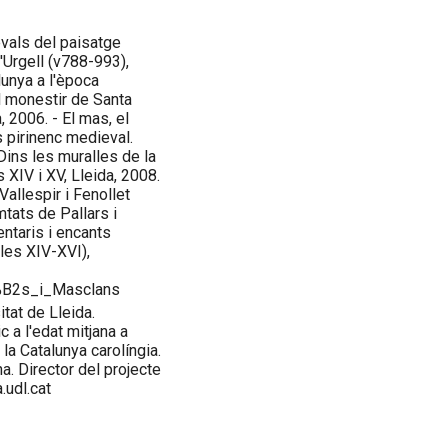
evals del paisatge
d'Urgell (v788-993),
lunya a l'època
l monestir de Santa
 2006. - El mas, el
s pirinenc medieval.
 Dins les muralles de la
s XIV i XV, Lleida, 2008.
Vallespir i Fenollet
tats de Pallars i
entaris i encants
gles XIV-XVI),
3%B2s_i_Masclans
itat de Lleida.
c a l'edat mitjana a
la Catalunya carolíngia.
na. Director del projecte
.udl.cat