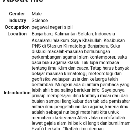
Gender
Male
Industry
Science
Occupation
pegawai negeri sipil
Location
Banjarbaru, Kalimantan Selatan, Indonesia
Assalamu 'alaikum. Saya Khairullah. Kesibukan
PNS di Stasiun Klimatologi Banjarbaru, Suka
diskusi masalah-masalah berhubungan
perkembangan agama Islam kontemporer, suka
baca buku agama klasik. Tak lupa membaca
tentang ilmu iklim dan cuaca. Tetap harus banyak
belajar masalah klimatologi, meteorologi dan
geofisika walaupun usia dan keluarga telah
bertambah. Mungkin ada di antara pembaca yang
lebih ahli bisa saling bertukar info. Saya punya
Introduction
prinsip mempelajari ilmu kontinyu mulai dari dari
buaian sampai liang kubur dan tak ada pemisaha
antara ilmu pengetahuan dan agama, karena ilmu
adalah sebagai nur bagi mata hati kita untuk
memahami kebesaran Allah. Jalan ma'rifatullah
lewat gejala alam ini baik di langit dan bumi.Ima
Syafi'i berkata : "Ikatlah ilmu dengan