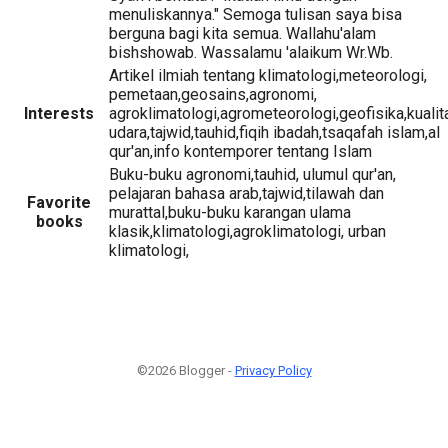
menuliskannya." Semoga tulisan saya bisa
berguna bagi kita semua. Wallahu'alam
bishshowab. Wassalamu 'alaikum Wr.Wb.
Artikel ilmiah tentang klimatologi,meteorologi,
pemetaan,geosains,agronomi,
Interests
agroklimatologi,agrometeorologi,geofisika,kualit
udara,tajwid,tauhid,fiqih ibadah,tsaqafah islam,al
qur'an,info kontemporer tentang Islam
Buku-buku agronomi,tauhid, ulumul qur'an,
pelajaran bahasa arab,tajwid,tilawah dan
Favorite
murattal,buku-buku karangan ulama
books
klasik,klimatologi,agroklimatologi, urban
klimatologi,
©2026 Blogger -
Privacy Policy