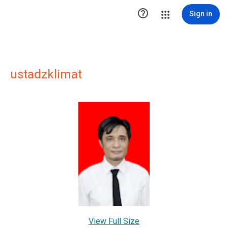

Sign in
ustadzklimat
View Full Size