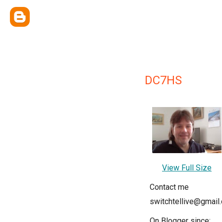
DC7HS
View Full Size
Contact me
switchtellive@gmail
On Blogger since: