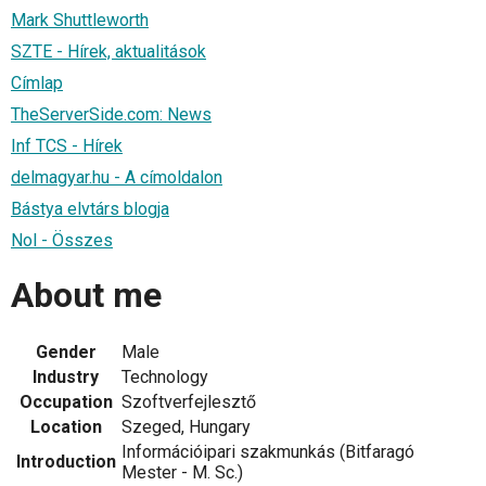
Mark Shuttleworth
SZTE - Hírek, aktualitások
Címlap
TheServerSide.com: News
Inf TCS - Hírek
delmagyar.hu - A címoldalon
Bástya elvtárs blogja
Nol - Összes
About me
Gender
Male
Industry
Technology
Occupation
Szoftverfejlesztő
Location
Szeged, Hungary
Információipari szakmunkás (Bitfaragó
Introduction
Mester - M. Sc.)