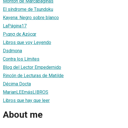
Monton de Marcapaginas
El síndrome de Tsundoku
Kayena: Negro sobre blanco
LaPágina17
Pιαησ dє Azύсαr
Libros que voy Leyendo
Dsdmona
Contra los Límites
Blog del Lector Empedernido
Rincón de Lecturas de Matilde
Décima Docta
MarianLEEmásLIBROS
Libros que hay que leer
About me