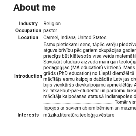
About me
Industry
Religion
Occupation
pastor
Location
Carmel, Indiana, United States
Esmu pietiekami sens, tāpēc varēju piedzīvot
atguva brīvību pēc gariem okupācijas gadie
priecīgs būt klātesošs visa veida matemāti
Savukārt studijas aizveda mani gan teoloģija
pedagoģijas (MA education) virzienā. Mans
grāds (PhD education) no LiepU diemžēl tā a
Introduction
mācītājs esmu kalpojis dažādās Latvijas dra
bijis vienkāršs dievkalpojumu apmeklētājs A
kā 'atkal-būt-par-studentu' un pārdomu laik
mācītāja kalpošanas statusā Indianapoles 
...........................................................................
lepojos ar saviem abiem bērniem un mazmei
Interests
mūzika,literatūra,teoloģija,vēsture