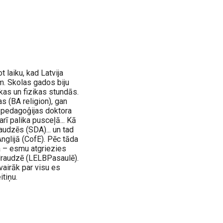
 laiku, kad Latvija
m. Skolas gados biju
kas un fizikas stundās.
s (BA religion), gan
 pedagoģijas doktora
rī palika pusceļā... Kā
udzēs (SDA)... un tad
nglijā (CofE). Pēc tāda
a – esmu atgriezies
draudzē (LELBPasaulē).
.. Tomēr visvairāk par visu es
tiņu.