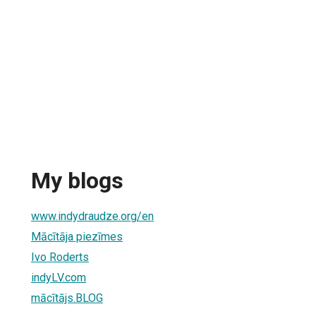
My blogs
www.indydraudze.org/en
Mācītāja piezīmes
Ivo Roderts
indyLV.com
mācītājs.BLOG