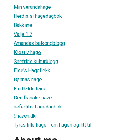
Min verandahage
Herdis si hagedagbok
Bakkane
Valje 1:7
Amandas balkongblogg
Kreativ hage
Snefrids kulturblogg
Else's Hageflekk
Bønnas hage
Fru Halds hage
Den franske have
nefertitis hagedagbok
9haven.dk
Tyras lille hage - om hagen og litt til