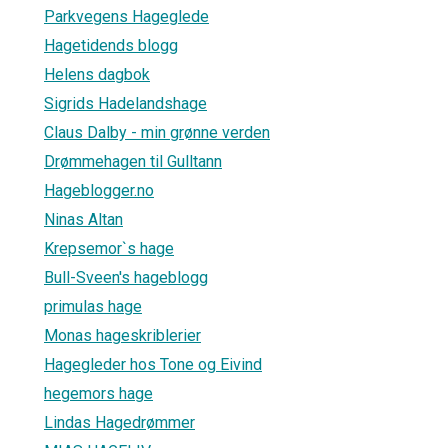
Parkvegens Hageglede
Hagetidends blogg
Helens dagbok
Sigrids Hadelandshage
Claus Dalby - min grønne verden
Drømmehagen til Gulltann
Hageblogger.no
Ninas Altan
Krepsemor`s hage
Bull-Sveen's hageblogg
primulas hage
Monas hageskriblerier
Hagegleder hos Tone og Eivind
hegemors hage
Lindas Hagedrømmer