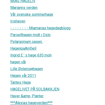
MIAS HAGELIV
Marianns verden
Vår svenske sommerhage
Irishaven
- - - - - - - - Miamarias hagedagblogg
Parsellhagen midt i Oslo
Pelargonium oasen.
HagenpaAmfjell
Ingrid E ' s hage 630 moh
hagen vår
Lille Østensjøhagen
Hagen vår 2011
Tantes Hage
HAGELIVET PÅ SOLBAKKJEN
Haver &amp; Planter
***Alexias hageverden***