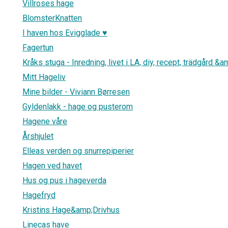
Villroses hage
BlomsterKnatten
I haven hos Evigglade ♥
Fagertun
Kråks stuga - Inredning, livet i LA, diy, recept, trädgård &am
Mitt Hageliv
Mine bilder - Viviann Børresen
Gyldenlakk - hage og pusterom
Hagene våre
Årshjulet
Elleas verden og snurrepiperier
Hagen ved havet
Hus og pus i hageverda
Hagefryd
Kristins Hage&amp;Drivhus
Linecas have