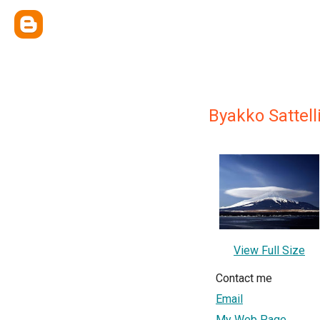
Byakko Sattell
View Full Size
Contact me
Email
My Web Page