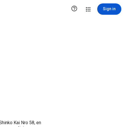

Sign in
Shinko Kai Nro 58, en