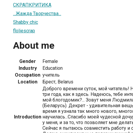
СКРАПКРИТИКА
...Жажда Творчества...
Shabby chic
floliescrap
About me
Gender
Female
Industry
Education
Occupation
учитель
Location
Брест, Belarus
Доброго времени суток, мой читатель! 
три года, как я здесь. Надеюсь, тебе ин
мой блогодомик?... Зовут меня Людмила,
(Беларусь). Декрет - удивительная вещ
время я узнала так много нового, мног
Introduction
научилась...Спасибо моей чудесной дочур
у меня, и за то, что позволяет мне делать
Сейчас я пытаюсь совместить работу и 