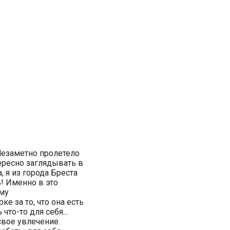
Незаметно пролетело
тересно заглядывать в
 я из города Бреста
ь! Именно в это
ому
ке за то, что она есть
 что-то для себя...
свое увлечение.