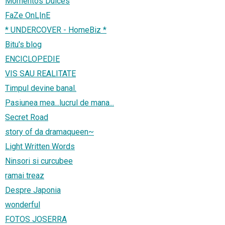
Momentos Dulces
FaZe OnL|nE
* UNDERCOVER - HomeBiz *
Bitu's blog
ENCICLOPEDIE
VIS SAU REALITATE
Timpul devine banal.
Pasiunea mea...lucrul de mana...
Secret Road
story of da dramaqueen~
Light Written Words
Ninsori si curcubee
ramai treaz
Despre Japonia
wonderful
FOTOS JOSERRA