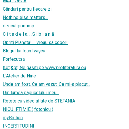
MALLORCA
Gânduri pentru fiecare zi
Nothing else matters...
descultprintimp
C i t a d e l a. . .S i b i a n ă
Opriti Planeta! ... vreau sa cobor!
Blogul lui Ioan Ivaşcu
Forfecutsa
&gt;&gt; Ne gasiti pe www.proliteratura.eu
L'Atelier de Nine
Unde am fost. Ce am vazut. Ce mi-a placut...
Din lumea papucelului meu...
Retete cu video aflate de STEFANIA
NICU IFTIMIE ( fotonicu )
myBrulion
INCERTITUDINI