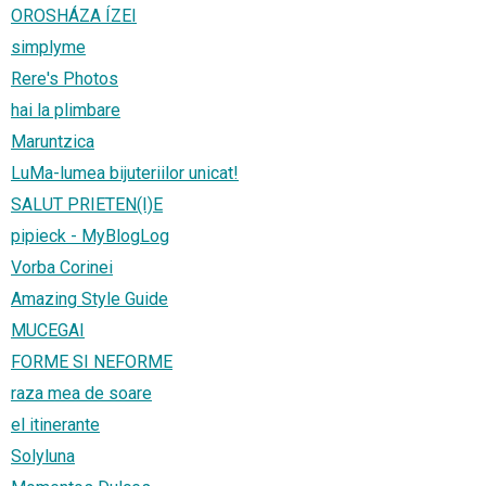
OROSHÁZA ÍZEI
simplyme
Rere's Photos
hai la plimbare
Maruntzica
LuMa-lumea bijuteriilor unicat!
SALUT PRIETEN(I)E
pipieck - MyBlogLog
Vorba Corinei
Amazing Style Guide
MUCEGAI
FORME SI NEFORME
raza mea de soare
el itinerante
Solyluna