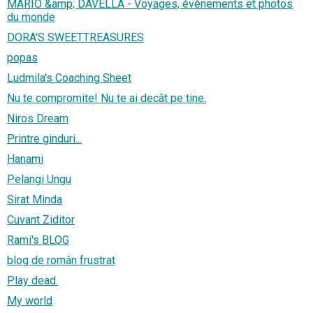
MARIO &amp; DAVELLA - Voyages, évènements et photos
du monde
DORA'S SWEETTREASURES
popas
Ludmila's Coaching Sheet
Nu te compromite! Nu te ai decât pe tine.
Niros Dream
Printre ginduri...
Hanami
Pelangi Ungu
Sirat Minda
Cuvant Ziditor
Rami's BLOG
blog de român frustrat
Play dead.
My world