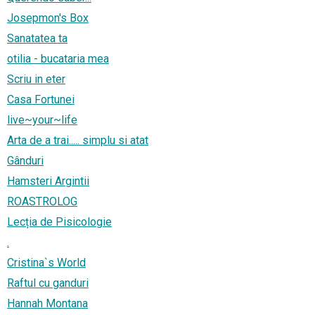
Josepmon's Box
Sanatatea ta
otilia - bucataria mea
Scriu in eter
Casa Fortunei
live~your~life
Arta de a trai..... simplu si atat
Gânduri
Hamsteri Argintii
ROASTROLOG
Lecția de Pisicologie
.
Cristina`s World
Raftul cu ganduri
Hannah Montana