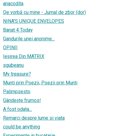
anacodita
De vorbă cu mine - Jurnal de zbor (dor)
NINA'S UNIQUE ENVELOPES
Banat 4 Today
Gandurile unei anonime...
OPINII
Ieşirea Din MATRIX
sgubeanu
My treasure?
Munti prin Poezii, Poezii prin Munti
Palimpsesto
Gândeşte frumos!
A fost odata...
Remarci despre lume si viata
could be anything
Experimente in bucatarie