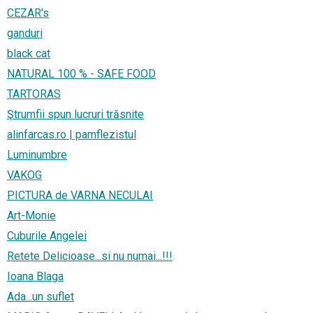
CEZAR's
ganduri
black cat
NATURAL 100 % - SAFE FOOD
TARTORAS
Ştrumfii spun lucruri trăsnite
alinfarcas.ro | pamflezistul
Luminumbre
VAKOG
PICTURA de VARNA NECULAI
Art-Monie
Cuburile Angelei
Retete Delicioase...si nu numai...!!!
Ioana Blaga
Ada...un suflet