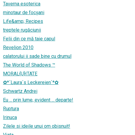
Taverna esoterica
minotaur de focșani
Life&amp; Recipes
treptele rugăciunii
Felii din ce mă taie capul
Revelion 2010
calatorului ii sade bine cu drumul
The World of Shadows ™
MORAL{U}ITATE
✿*´Laura´s Leckereien`*✿
Schwartz Andrei
Eu ... prin lume, evident ... departe!
Ruptura
Irinuca
Zilele si ideile unui om obisnuit!
Viata