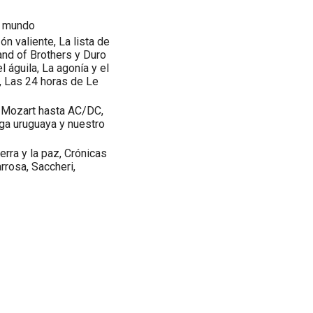
el mundo
n valiente, La lista de
and of Brothers y Duro
 águila, La agonía y el
x, Las 24 horas de Le
e Mozart hasta AC/DC,
rga uruguaya y nuestro
erra y la paz, Crónicas
arrosa, Saccheri,