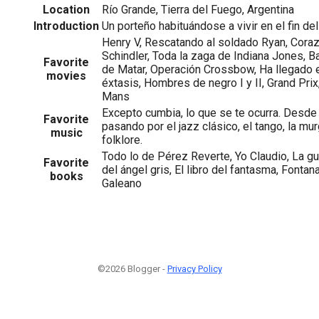
Location
Río Grande, Tierra del Fuego, Argentina
Introduction
Un porteño habituándose a vivir en el fin d
Henry V, Rescatando al soldado Ryan, Corazó
Schindler, Toda la zaga de Indiana Jones, B
Favorite
de Matar, Operación Crossbow, Ha llegado el
movies
éxtasis, Hombres de negro I y II, Grand Pri
Mans
Excepto cumbia, lo que se te ocurra. Desd
Favorite
pasando por el jazz clásico, el tango, la mu
music
folklore.
Todo lo de Pérez Reverte, Yo Claudio, La gu
Favorite
del ángel gris, El libro del fantasma, Fontan
books
Galeano
©2026 Blogger -
Privacy Policy