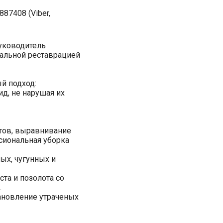
87408 (Viber,
уководитель
альной реставрацией
й подход:
д, не нарушая их
ов, выравнивание
сиональная уборка
ых, чугунных и
ста и позолота со
.
ановление утраченых