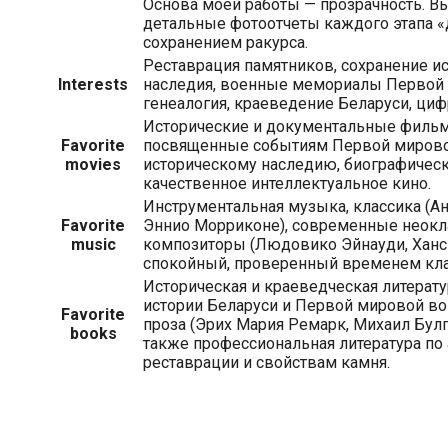
Основа моей работы — прозрачность. В
детальные фотоотчеты каждого этапа «
сохранением ракурса.
Реставрация памятников, сохранение и
Interests
наследия, военные мемориалы Первой
генеалогия, краеведение Беларуси, циф
Исторические и документальные фильм
Favorite
посвященные событиям Первой мирово
movies
историческому наследию, биографическ
качественное интеллектуальное кино.
Инструментальная музыка, классика (А
Favorite
Эннио Морриконе), современные неокл
music
композиторы (Людовико Эйнауди, Ханс
спокойный, проверенный временем кла
Историческая и краеведческая литерату
истории Беларуси и Первой мировой во
Favorite
проза (Эрих Мария Ремарк, Михаил Булг
books
также профессиональная литература по 
реставрации и свойствам камня.