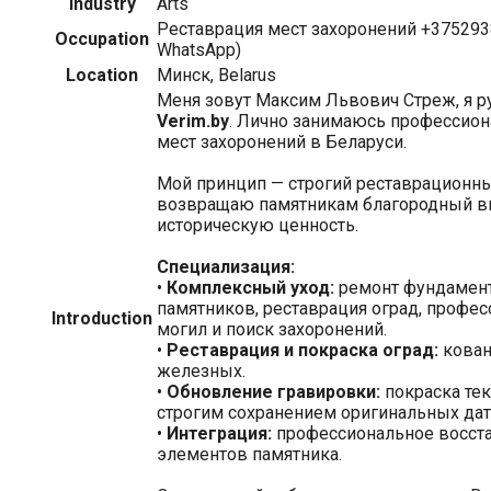
Industry
Arts
Реставрация мест захоронений +3752938
Occupation
WhatsApp)
Location
Минск, Belarus
Меня зовут Максим Львович Стреж, я р
Verim.by
. Лично занимаюсь профессион
мест захоронений в Беларуси.
Мой принцип — строгий реставрационны
возвращаю памятникам благородный ви
историческую ценность.
Специализация:
•
Комплексный уход:
ремонт фундамент
памятников, реставрация оград, профес
Introduction
могил и поиск захоронений.
•
Реставрация и покраска оград:
кован
железных.
•
Обновление гравировки:
покраска тек
строгим сохранением оригинальных дат
•
Интеграция:
профессиональное восст
элементов памятника.