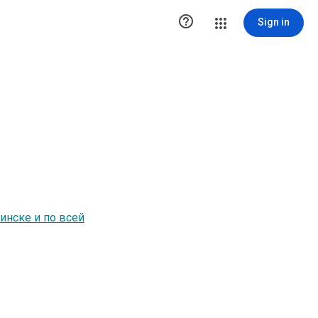

Sign in
инске и по всей