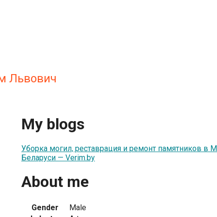
м Львович
My blogs
Уборка могил, реставрация и ремонт памятников в М
Беларуси — Verim.by
About me
Gender
Male