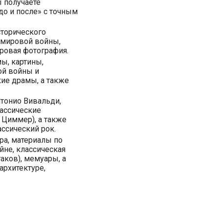
ы получаете
до и после» с точным
сторического
 мировой войны,
ровая фотография.
ы, картины,
й войны и
ие драмы, а также
нтонио Вивальди,
ассические
 Циммер), а также
ссический рок.
ра, материалы по
йне, классическая
аков), мемуары, а
архитектуре,