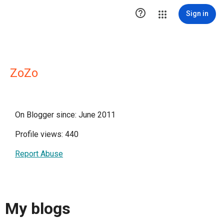

Sign in
ZoZo
On Blogger since: June 2011
Profile views: 440
Report Abuse
My blogs