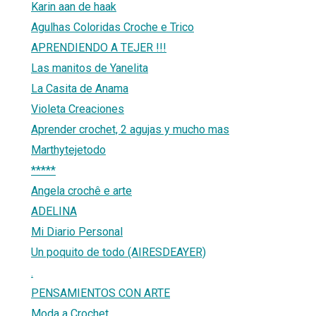
Karin aan de haak
Agulhas Coloridas Croche e Trico
APRENDIENDO A TEJER !!!
Las manitos de Yanelita
La Casita de Anama
Violeta Creaciones
Aprender crochet, 2 agujas y mucho mas
Marthytejetodo
*****
Angela crochê e arte
ADELINA
Mi Diario Personal
Un poquito de todo (AIRESDEAYER)
.
PENSAMIENTOS CON ARTE
Moda a Crochet