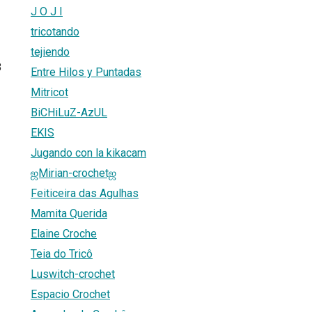
J O J I
tricotando
tejiendo
8
Entre Hilos y Puntadas
Mitricot
BiCHiLuZ-AzUL
EKIS
Jugando con la kikacam
ஜMirian-crochetஜ
Feiticeira das Agulhas
Mamita Querida
Elaine Croche
Teia do Tricô
Luswitch-crochet
Espacio Crochet