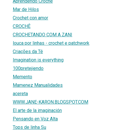
Aprendendo Crochê
Mar de Hilos
Crochet con amor
CROCHÊ
CROCHETANDO COM A ZANI
louca por linhas - crochet e patchwork
Criações da Tê
Imagination is everything
100pretejiendo
Memento
Mamenez Manualidades
acereta
WWW.JANE-KARON.BLOGSPOT.COM
El arte de la imaginación
Pensando en Voz Alta
Tops de linha Su