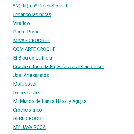
*N@lit@´s* Crochet para ti
llenando las horas
Viraflow
Ponto Preso
MIVAS CROCHET
COM ARTE CROCHÊ
El Blog de La India
Crochê e tricô da Fri, Fri´s crochet and tricot
Josi Artesanatos
Mola coser
Ivonecroche
Mi Mundo de Lanas Hilos, y Agujas
Crochê x tricô
BEBE CROCHÊ
MY JAVA ROSA