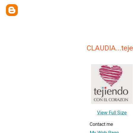
CLAUDIA...tej
View Full Size
Contact me
My Web Page