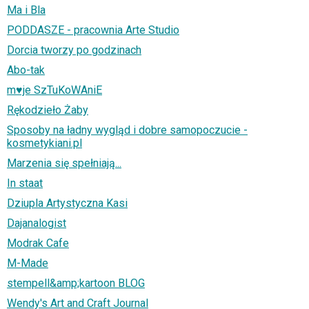
Ma i Bla
PODDASZE - pracownia Arte Studio
Dorcia tworzy po godzinach
Abo-tak
m♥je SzTuKoWAniE
Rękodzieło Żaby
Sposoby na ładny wygląd i dobre samopoczucie -
kosmetykiani.pl
Marzenia się spełniają...
In staat
Dziupla Artystyczna Kasi
Dajanalogist
Modrak Cafe
M-Made
stempell&amp;kartoon BLOG
Wendy's Art and Craft Journal