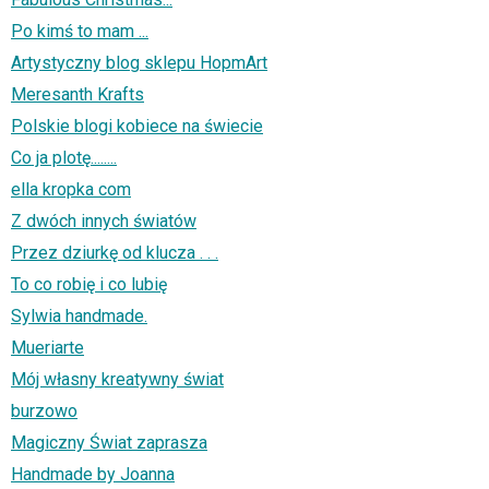
Po kimś to mam ...
Artystyczny blog sklepu HopmArt
Meresanth Krafts
Polskie blogi kobiece na świecie
Co ja plotę........
ella kropka com
Z dwóch innych światów
Przez dziurkę od klucza . . .
To co robię i co lubię
Sylwia handmade.
Mueriarte
Mój własny kreatywny świat
burzowo
Magiczny Świat zaprasza
Handmade by Joanna