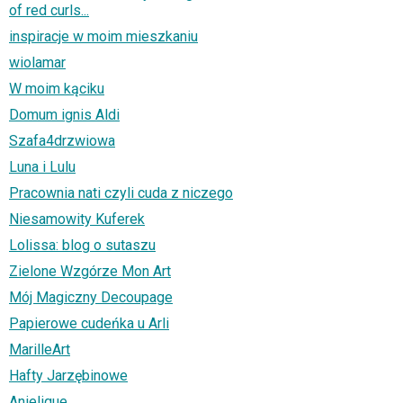
of red curls...
inspiracje w moim mieszkaniu
wiolamar
W moim kąciku
Domum ignis Aldi
Szafa4drzwiowa
Luna i Lulu
Pracownia nati czyli cuda z niczego
Niesamowity Kuferek
Lolissa: blog o sutaszu
Zielone Wzgórze Mon Art
Mój Magiczny Decoupage
Papierowe cudeńka u Arli
MarilleArt
Hafty Jarzębinowe
Anielique