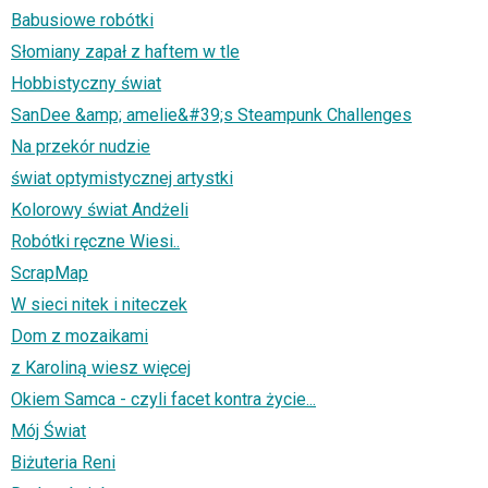
Babusiowe robótki
Słomiany zapał z haftem w tle
Hobbistyczny świat
SanDee &amp; amelie&#39;s Steampunk Challenges
Na przekór nudzie
świat optymistycznej artystki
Kolorowy świat Andżeli
Robótki ręczne Wiesi..
ScrapMap
W sieci nitek i niteczek
Dom z mozaikami
z Karoliną wiesz więcej
Okiem Samca - czyli facet kontra życie...
Mój Świat
Biżuteria Reni