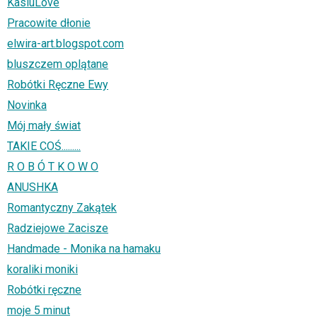
KasiuLove
Pracowite dłonie
elwira-art.blogspot.com
bluszczem oplątane
Robótki Ręczne Ewy
Novinka
Mój mały świat
TAKIE COŚ.........
R O B Ó T K O W O
ANUSHKA
Romantyczny Zakątek
Radziejowe Zacisze
Handmade - Monika na hamaku
koraliki moniki
Robótki ręczne
moje 5 minut