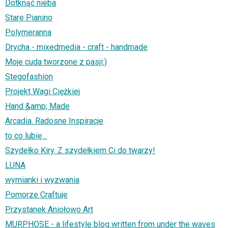
Dotknąć nieba
Stare Pianino
Polymeranna
Drycha - mixedmedia - craft - handmade
Moje cuda tworzone z pasji:)
Stegofashion
Projekt Wagi Ciężkiej
Hand &amp; Made
Arcadia. Radosne Inspiracje
to co lubię ..
Szydełko Kiry. Z szydełkiem Ci do twarzy!
LUNA
wymianki i wyzwania
Pomorze Craftuje
Przystanek Aniołowo Art
MURPHOSE - a lifestyle blog written from under the waves