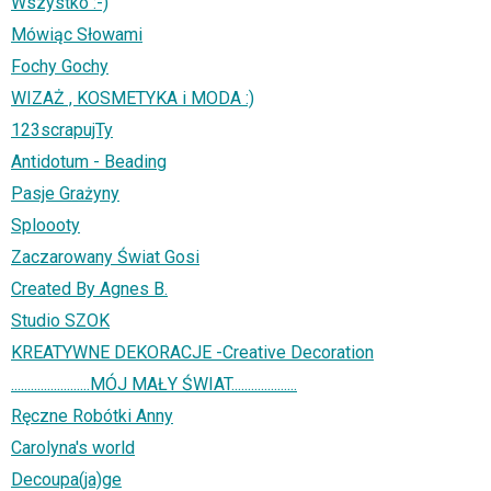
Wszystko :-)
Mówiąc Słowami
Fochy Gochy
WIZAŻ , KOSMETYKA i MODA :)
123scrapujTy
Antidotum - Beading
Pasje Grażyny
Sploooty
Zaczarowany Świat Gosi
Created By Agnes B.
Studio SZOK
KREATYWNE DEKORACJE -Creative Decoration
........................MÓJ MAŁY ŚWIAT....................
Ręczne Robótki Anny
Carolyna's world
Decoupa(ja)ge