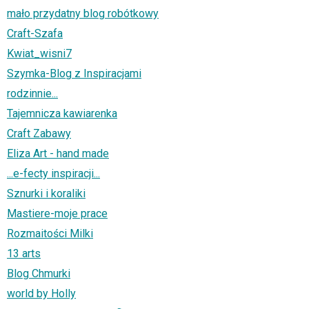
mało przydatny blog robótkowy
Craft-Szafa
Kwiat_wisni7
Szymka-Blog z Inspiracjami
rodzinnie...
Tajemnicza kawiarenka
Craft Zabawy
Eliza Art - hand made
...e-fecty inspiracji...
Sznurki i koraliki
Mastiere-moje prace
Rozmaitości Milki
13 arts
Blog Chmurki
world by Holly