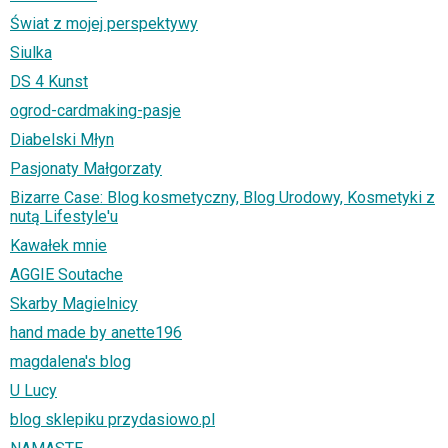
Świat z mojej perspektywy
Siulka
DS 4 Kunst
ogrod-cardmaking-pasje
Diabelski Młyn
Pasjonaty Małgorzaty
Bizarre Case: Blog kosmetyczny, Blog Urodowy, Kosmetyki z
nutą Lifestyle'u
Kawałek mnie
AGGIE Soutache
Skarby Magielnicy
hand made by anette196
magdalena's blog
U Lucy
blog sklepiku przydasiowo.pl