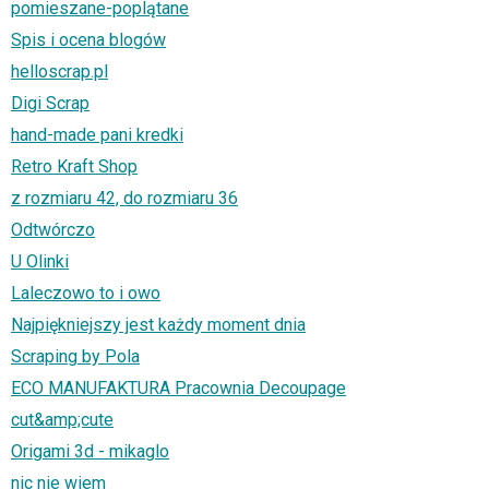
pomieszane-poplątane
Spis i ocena blogów
helloscrap.pl
Digi Scrap
hand-made pani kredki
Retro Kraft Shop
z rozmiaru 42, do rozmiaru 36
Odtwórczo
U Olinki
Laleczowo to i owo
Najpiękniejszy jest każdy moment dnia
Scraping by Pola
ECO MANUFAKTURA Pracownia Decoupage
cut&amp;cute
Origami 3d - mikaglo
nic nie wiem