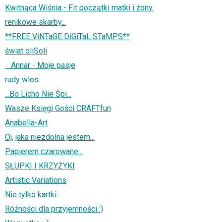
Kwitnąca Wiśnia - Fit początki matki i żony.
renikowe skarby...
**FREE ViNTaGE DiGiTaL STaMPS**
świat oliSoli
Annar - Moje pasje
rudy wlos
...Bo Licho Nie Śpi...
Wasze Księgi Gości CRAFTfun
Anabella-Art
Oj, jaka niezdolna jestem...
Papierem czarowane...
SŁUPKI I KRZYŻYKI
Artistic Variations
Nie tylko kartki
Różności dla przyjemności :)