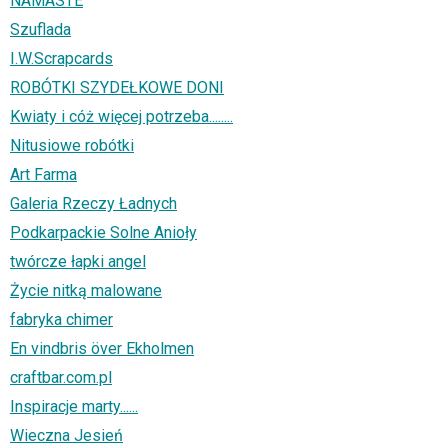
NAMASTE
Szuflada
I.W.Scrapcards
ROBÓTKI SZYDEŁKOWE DONI
Kwiaty i cóż więcej potrzeba........
Nitusiowe robótki
Art Farma
Galeria Rzeczy Ładnych
Podkarpackie Solne Anioły
twórcze łapki angel
Życie nitką malowane
fabryka chimer
En vindbris över Ekholmen
craftbar.com.pl
Inspiracje marty......
Wieczna Jesień