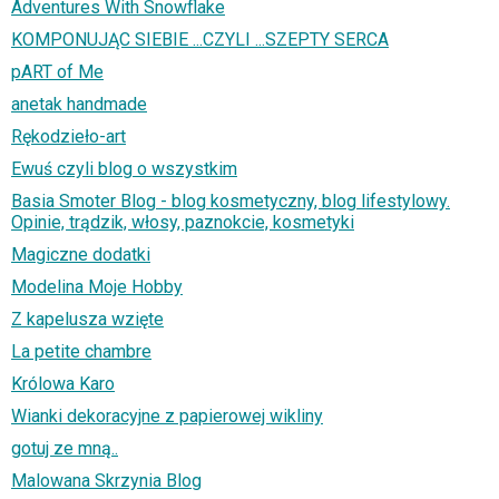
Adventures With Snowflake
KOMPONUJĄC SIEBIE ...CZYLI ...SZEPTY SERCA
pART of Me
anetak handmade
Rękodzieło-art
Ewuś czyli blog o wszystkim
Basia Smoter Blog - blog kosmetyczny, blog lifestylowy.
Opinie, trądzik, włosy, paznokcie, kosmetyki
Magiczne dodatki
Modelina Moje Hobby
Z kapelusza wzięte
La petite chambre
Królowa Karo
Wianki dekoracyjne z papierowej wikliny
gotuj ze mną..
Malowana Skrzynia Blog