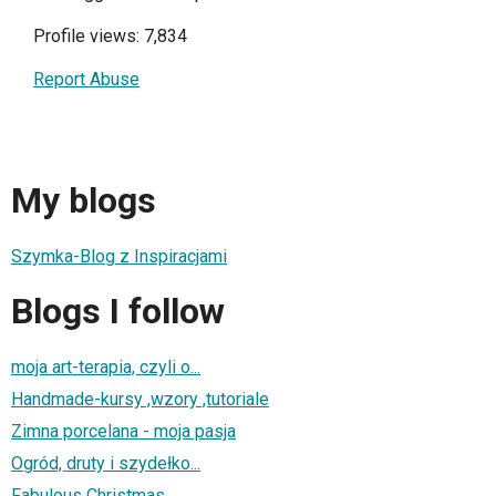
Profile views: 7,834
Report Abuse
My blogs
Szymka-Blog z Inspiracjami
Blogs I follow
moja art-terapia, czyli o...
Handmade-kursy ,wzory ,tutoriale
Zimna porcelana - moja pasja
Ogród, druty i szydełko...
Fabulous Christmas...