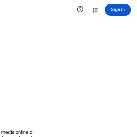

Sign in
 media online di