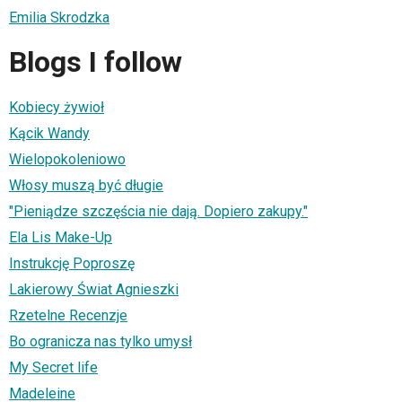
Emilia Skrodzka
Blogs I follow
Kobiecy żywioł
Kącik Wandy
Wielopokoleniowo
Włosy muszą być długie
"Pieniądze szczęścia nie dają. Do­piero za­kupy."
Ela Lis Make-Up
Instrukcję Poproszę
Lakierowy Świat Agnieszki
Rzetelne Recenzje
Bo ogranicza nas tylko umysł
My Secret life
Madeleine