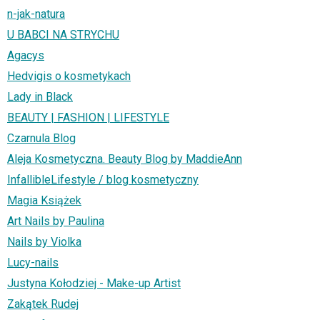
n-jak-natura
U BABCI NA STRYCHU
Agacys
Hedvigis o kosmetykach
Lady in Black
BEAUTY | FASHION | LIFESTYLE
Czarnula Blog
Aleja Kosmetyczna. Beauty Blog by MaddieAnn
InfallibleLifestyle / blog kosmetyczny
Magia Książek
Art Nails by Paulina
Nails by Violka
Lucy-nails
Justyna Kołodziej - Make-up Artist
Zakątek Rudej