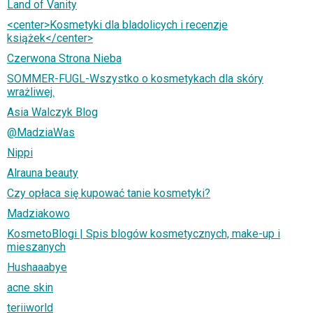
Land of Vanity
<center>Kosmetyki dla bladolicych i recenzje
książek</center>
Czerwona Strona Nieba
SOMMER-FUGL-Wszystko o kosmetykach dla skóry
wrażliwej.
Asia Walczyk Blog
@MadziaWas
Nippi
Alrauna beauty
Czy opłaca się kupować tanie kosmetyki?
Madziakowo
KosmetoBlogi | Spis blogów kosmetycznych, make-up i
mieszanych
Hushaaabye
acne skin
teriiworld