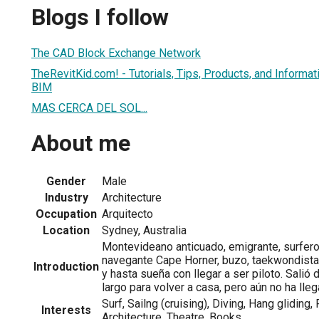
Blogs I follow
The CAD Block Exchange Network
TheRevitKid.com! - Tutorials, Tips, Products, and Informati
BIM
MAS CERCA DEL SOL...
About me
Gender
Male
Industry
Architecture
Occupation
Arquitecto
Location
Sydney, Australia
Montevideano anticuado, emigrante, surfero f
navegante Cape Horner, buzo, taekwondista, 
Introduction
y hasta sueña con llegar a ser piloto. Salió
largo para volver a casa, pero aún no ha lleg
Surf, Sailng (cruising), Diving, Hang gliding, 
Interests
Architecture, Theatre, Books