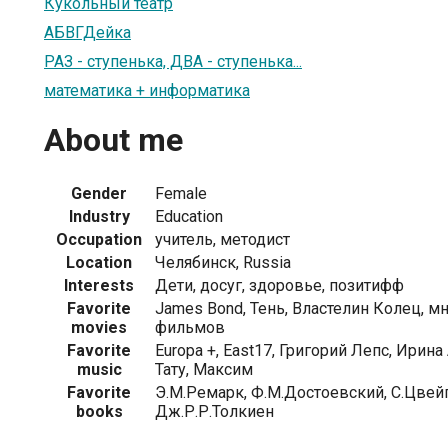
Кукольный театр
АБВГДейка
РАЗ - ступенька, ДВА - ступенька...
математика + информатика
About me
Gender
Female
Industry
Education
Occupation
учитель, методист
Location
Челябинск, Russia
Interests
Дети, досуг, здоровье, позитифф
Favorite
James Bond, Тень, Властелин Колец, м
movies
фильмов
Favorite
Europa +, East17, Григорий Лепс, Ирина
music
Тату, Максим
Favorite
Э.М.Ремарк, Ф.М.Достоевский, С.Цвейг,
books
Дж.Р.Р.Толкиен