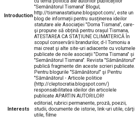
cu temă politică ale autorilor publicațiilor
"Semănătorul Tismana" Blogul,
http://tismanastatiune.blogspot.com/, este un
Introduction
blog de informații pentru susținerea ideilor
statutare ale Asociaţiei "Dorna Tismana", care-
şi propune să obțină pentru orașul Tismana,
ATESTAREA CA STAȚIUNE CLIMATERICĂ În
scopul conservării brandurilor, d-l Tomoniu a
mai creat şi alte site-uri adiacente cu volumele
publicate de noile asociații "Dorna Tismana" și
"Semănătorul Tismana". Revista "Sămănătorul"
publică fragmente din aceste scrieri publicate.
Pentru blogurile "Sămănătorul" şi Pentru
"Sămănătorul - Articole politice
(http://cleptocratia.blogspot.com/)
responsabilitatea ideilor din articolele
publicate APARTIN AUTORILOR!
editorial, rubrici permanente, proză, poezii,
Interests
studii, documente de istorie, link-uri utile, cărţi
utile, filme