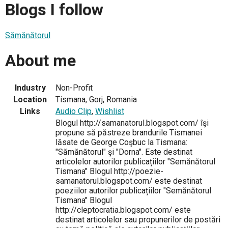
Blogs I follow
Sămănătorul
About me
Industry
Non-Profit
Location
Tismana, Gorj, Romania
Links
Audio Clip
,
Wishlist
Blogul http://samanatorul.blogspot.com/ îşi
propune să păstreze brandurile Tismanei
lăsate de George Coşbuc la Tismana:
"Sămănătorul" şi "Dorna". Este destinat
articolelor autorilor publicațiilor "Semănătorul
Tismana" Blogul http://poezie-
samanatorul.blogspot.com/ este destinat
poeziilor autorilor publicațiilor "Semănătorul
Tismana" Blogul
http://cleptocratia.blogspot.com/ este
destinat articolelor sau propunerilor de postări