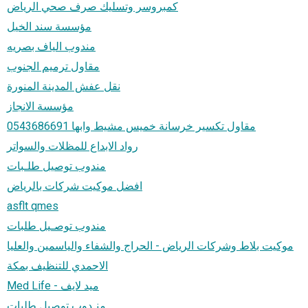
كمبروسر وتسليك صرف صحي الرياض
مؤسسة سند الخيل
مندوب الياف بصريه
مقاول ترميم الجنوب
نقل عفش المدينة المنورة
مؤسسة الانجاز
مقاول تكسير خرسانة خميس مشيط وابها 0543686691
رواد الابداع للمظلات والسواتر
مندوب توصيل طلـبات
افضل موكيت شركات بالرياض
asflt qmes
مندوب توصـيل طلبات
موكيت بلاط وشركات الرياض - الحراج والشفاء والياسمين والعليا
الاحمدي للتنظيف بمكة
Med Life - ميد لايف
منـدوب توصيل طلبات