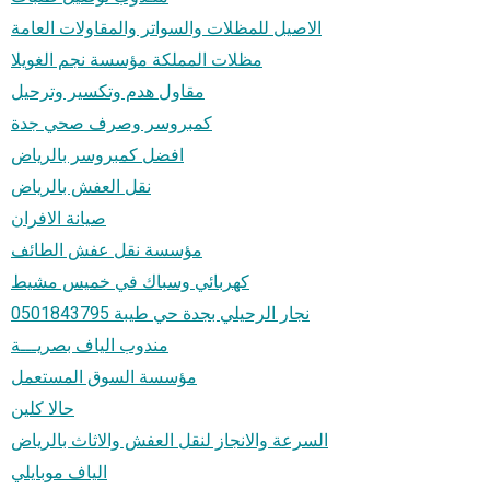
الاصيل للمظلات والسواتر والمقاولات العامة
مظلات المملكة مؤسسة نجم الغويلا
مقاول هدم وتكسير وترحيل
كمبروسر وصرف صحي جدة
افضل كمبروسر بالرياض
نقل العفش بالرياض
صيانة الافران
مؤسسة نقل عفش الطائف
كهربائي وسباك في خميس مشيط
نجار الرحيلي بجدة حي طيبة 0501843795
مندوب الياف بصريـــة
مؤسسة السوق المستعمل
حالا كلين
السرعة والانجاز لنقل العفش والاثاث بالرياض
الياف موبايلي