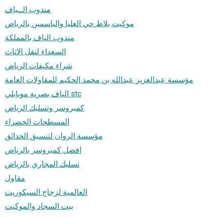
مندوب الــياف
موكيت بلاط حي العليا والياسمين بالرياض
مندوب الياف بالمملكة
السعداء لنقل الاثاث
شراء مكيفات الرياض
مؤسسة عبدالعزيز عبدالله بن محمد الحكيم للمقاولات العامة
الياف بصرية موبايلي stc
كمبروسر وتسليك الرياض
المسطحات الخضراء
مؤسسة الروان لتنسيق الحدائق
افضل كمبروسر بالرياض
تسليك المجاري بالرياض
مقاول
العالمية لزجاج السيكوريت
بيت السجاد والموكيت