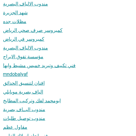
مندوب الالياف البصرية
شهد الجزيرة
مظلات جده
كمبروسر صرف صحي الرياض
كمبروسر في الرياض
مندوب الالياف البصرية
مؤسسة تفوق الابراج
فني تكييف وتبريد خميس مشيط وابها
mndobalyaf
افنان لتنسيق الحدائق
الياف بصرية موبايلي
ابومحمد لفك وتركيب المطابخ
مندوب اليــاف بصرية
مندوب توصيل طلبات
مقاول عظم
فني لحام اسلاك الفايبر