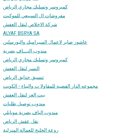
كمبروسر وتسليك مجاري الرياض
مفروشات ال السبيعي للموكيت
شركة الاخلاص لنقل العفش
ALYAF BSRYA SA
عاشور صابر لاعمال السيراميك والبورسلين
مندوب اليـــاف بصرية
كمبروسر وتسليك مجاري الرياض
النسر لنقل العفش
تنسيق حدايق الرياض
مجموعه الدار الفضيه للمقاولا ت والبناء - الكويت
بيت العز لنقل العفش
مندوب توصيل طلبات
مندوب الياف بصرية موبايلي
نقل عفش الرياض
روعة الخليج للعمالة المنزلية