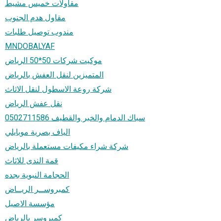
مقاولات خميس مشيط
مقاول هدم الجنوب
مندوب توصيل طلبات
MNDOBALYAF
موكيت شركات 50*50 الرياض
المتميزين لنقل العفش بالرياض
شركة روعة الاسطول لنقل الاثاث
نقل عفش الرياض
سباك الدمام والخبر والقطيف 0502711586
الياف بصرية موبايلي
شركة شراء مكيفات مستعملة بالرياض
قمة الندى للاثاث
الحجامة النبوية بجده
كمبروســر الريــاض
مؤسسة الاصيل
كمبروسر بالرياض