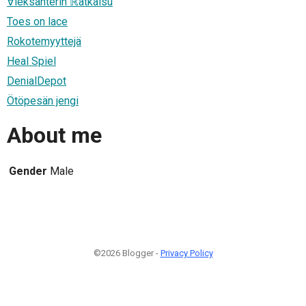
∀leksanterin ℝatkaisu
Toes on lace
Rokotemyyttejä
Heal Spiel
DenialDepot
Ötöpesän jengi
About me
Gender
Male
©2026 Blogger -
Privacy Policy