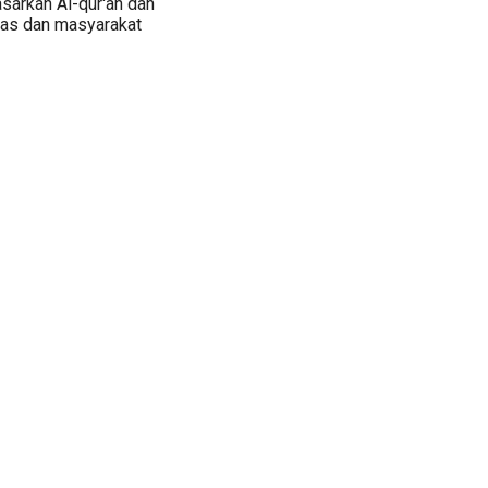
sarkan Al-qur'an dan
rmas dan masyarakat