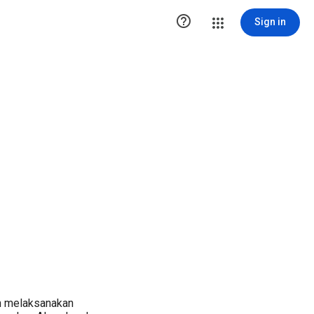

Sign in
n melaksanakan