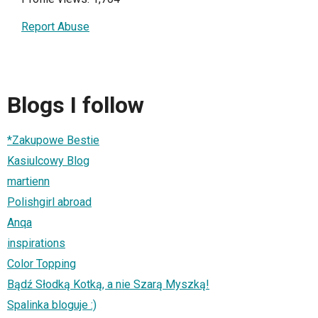
Report Abuse
Blogs I follow
*Zakupowe Bestie
Kasiulcowy Blog
martienn
Polishgirl abroad
Anqa
inspirations
Color Topping
Bądź Słodką Kotką, a nie Szarą Myszką!
Spalinka bloguje :)