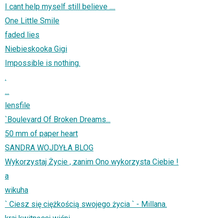
I cant help myself still believe ....
One Little Smile
faded lies
Niebieskooka Gigi
Impossible is nothing.
.
...
lensfile
`Boulevard Of Broken Dreams...
50 mm of paper heart
SANDRA WOJDYŁA BLOG
Wykorzystaj Życie , zanim Ono wykorzysta Ciebie !
a
wikuha
` Ciesz się ciężkością swojego życia ` - Millana.