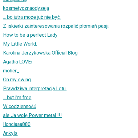
kosmetycznaodyseja
... bo jutra może już nie być.
Z iskierki zainteresowania rozpalić płomień pasji.
How to be a perfect Lady
My Little World.
Karolina Jerzykowska Official Blog
Agatha LOVEr
moher_
On my swing
Prawdziwa interpretacja Lotu.
... but i'm free
W codzienność
ale Ja wolę Power metal !!!
Ilonciaaa880
Ankyls