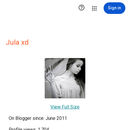

Sign in
Jula xd
View Full Size
On Blogger since: June 2011
Profile views: 1,704