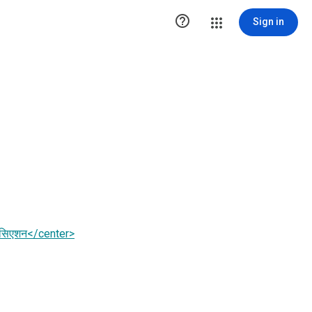

Sign in
ोसिएशन</center>