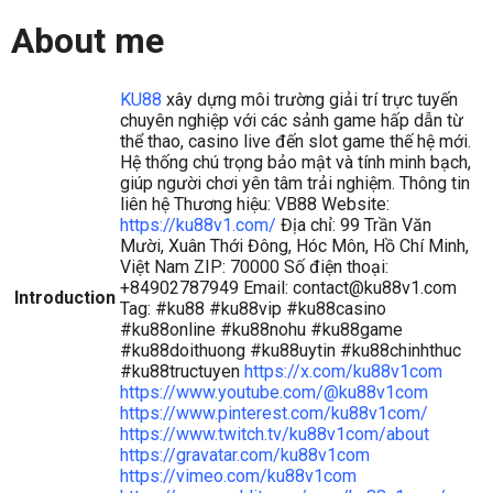
About me
KU88
xây dựng môi trường giải trí trực tuyến
chuyên nghiệp với các sảnh game hấp dẫn từ
thể thao, casino live đến slot game thế hệ mới.
Hệ thống chú trọng bảo mật và tính minh bạch,
giúp người chơi yên tâm trải nghiệm. Thông tin
liên hệ Thương hiệu: VB88 Website:
https://ku88v1.com/
Địa chỉ: 99 Trần Văn
Mười, Xuân Thới Đông, Hóc Môn, Hồ Chí Minh,
Việt Nam ZIP: 70000 Số điện thoại:
+84902787949 Email: contact@ku88v1.com
Introduction
Tag: #ku88 #ku88vip #ku88casino
#ku88online #ku88nohu #ku88game
#ku88doithuong #ku88uytin #ku88chinhthuc
#ku88tructuyen
https://x.com/ku88v1com
https://www.youtube.com/@ku88v1com
https://www.pinterest.com/ku88v1com/
https://www.twitch.tv/ku88v1com/about
https://gravatar.com/ku88v1com
https://vimeo.com/ku88v1com