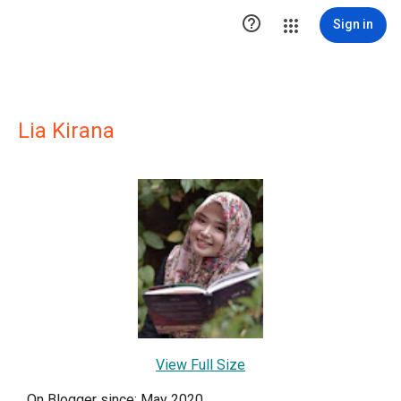

Sign in
Lia Kirana
View Full Size
On Blogger since: May 2020