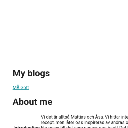
My blogs
MÅ Gott
About me
Vi det är alltså Mattias och Åsa. Vi hittar i
recept, men låter oss inspireras av andras
Introduction
lite grann till det som passar oss bäst! Det b