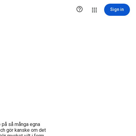

Sign in
nte på så många egna
 och gör kanske om det
lir mycket vilt i form