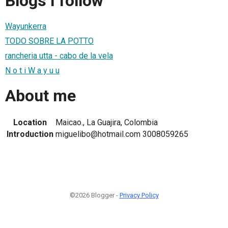
Blogs I follow
Wayunkerra
TODO SOBRE LA POTTO
rancheria utta - cabo de la vela
N o t i W a y u u
About me
Location
Maicao., La Guajira, Colombia
Introduction
miguelibo@hotmail.com 3008059265
©2026 Blogger -
Privacy Policy