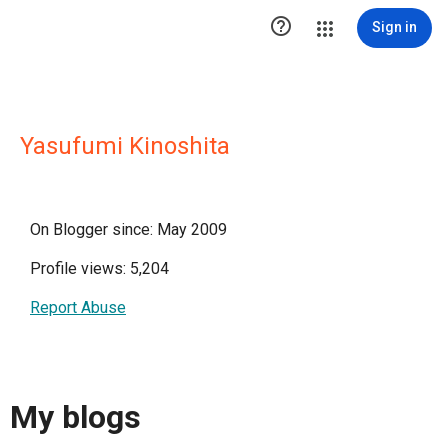

Sign in
Yasufumi Kinoshita
On Blogger since: May 2009
Profile views: 5,204
Report Abuse
My blogs