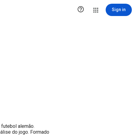

Sign in
 futebol alemão.
álise do jogo. Formado