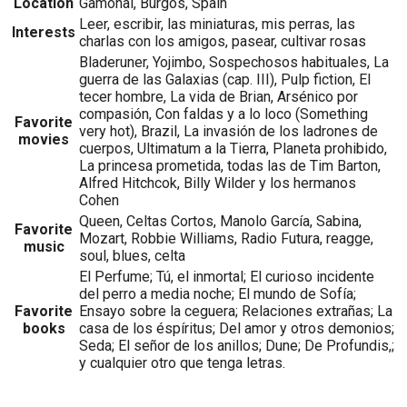
Location
Gamonal, Burgos, Spain
Leer, escribir, las miniaturas, mis perras, las
Interests
charlas con los amigos, pasear, cultivar rosas
Bladeruner, Yojimbo, Sospechosos habituales, La
guerra de las Galaxias (cap. III), Pulp fiction, El
tecer hombre, La vida de Brian, Arsénico por
compasión, Con faldas y a lo loco (Something
Favorite
very hot), Brazil, La invasión de los ladrones de
movies
cuerpos, Ultimatum a la Tierra, Planeta prohibido,
La princesa prometida, todas las de Tim Barton,
Alfred Hitchcok, Billy Wilder y los hermanos
Cohen
Queen, Celtas Cortos, Manolo García, Sabina,
Favorite
Mozart, Robbie Williams, Radio Futura, reagge,
music
soul, blues, celta
El Perfume; Tú, el inmortal; El curioso incidente
del perro a media noche; El mundo de Sofía;
Favorite
Ensayo sobre la ceguera; Relaciones extrañas; La
books
casa de los éspíritus; Del amor y otros demonios;
Seda; El señor de los anillos; Dune; De Profundis,;
y cualquier otro que tenga letras.