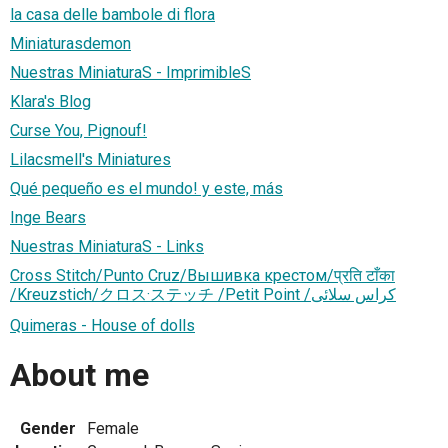
la casa delle bambole di flora
Miniaturasdemon
Nuestras MiniaturaS - ImprimibleS
Klara's Blog
Curse You, Pignouf!
Lilacsmell's Miniatures
Qué pequeño es el mundo! y este, más
Inge Bears
Nuestras MiniaturaS - Links
Cross Stitch/Punto Cruz/Вышивка крестом/प्रति टाँका
/Kreuzstich/クロス·ステッチ /Petit Point /کراس سلائی
Quimeras - House of dolls
About me
Gender
Female