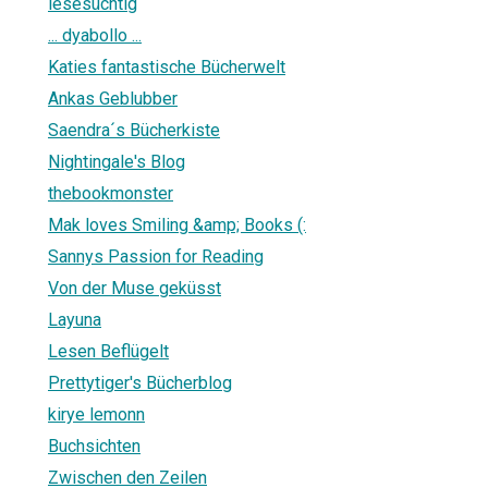
lesesüchtig
... dyabollo ...
Katies fantastische Bücherwelt
Ankas Geblubber
Saendra´s Bücherkiste
Nightingale's Blog
thebookmonster
Mak loves Smiling &amp; Books (:
Sannys Passion for Reading
Von der Muse geküsst
Layuna
Lesen Beflügelt
Prettytiger's Bücherblog
kirye lemonn
Buchsichten
Zwischen den Zeilen