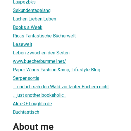
Laupezbks
Sekundentagelang
Lachen.Lieben.Leben
Books a Week
Ricas Fantastische Bücherwelt
Lesewelt
Leben zwischen den Seiten
www.buecherbummel.net/
Paper Wings Fashion &amp; Lifestyle Blog
Serpensortia
.....und ich sah den Wald vor lauter Büchern nicht
... just another bookaholic...
Alex-O-Loughlin.de
Buchtastisch
About me