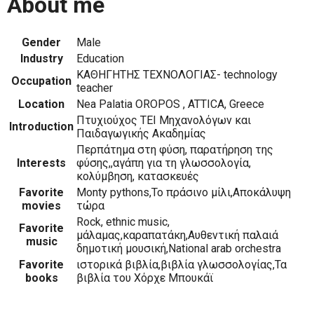
About me
Gender
Male
Industry
Education
ΚΑΘΗΓΗΤΗΣ ΤΕΧΝΟΛΟΓΙΑΣ- technology
Occupation
teacher
Location
Nea Palatia OROPOS , ATTICA, Greece
Πτυχιούχος ΤΕΙ Μηχανολόγων και
Introduction
Παιδαγωγικής Ακαδημίας
Περπάτημα στη φύση, παρατήρηση της
Interests
φύσης,,αγάπη για τη γλωσσολογία,
κολύμβηση, κατασκευές
Favorite
Monty pythons,Το πράσινο μίλι,Αποκάλυψη
movies
τώρα
Rock, ethnic music,
Favorite
μάλαμας,καραπατάκη,Αυθεντική παλαιά
music
δημοτική μουσική,National arab orchestra
Favorite
ιστορικά βιβλία,βιβλία γλωσσολογίας,Τα
books
βιβλία του Χόρχε Μπουκάϊ