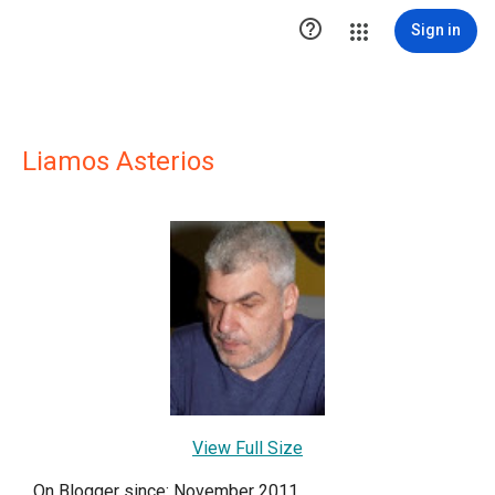

Sign in
Liamos Asterios
View Full Size
On Blogger since: November 2011