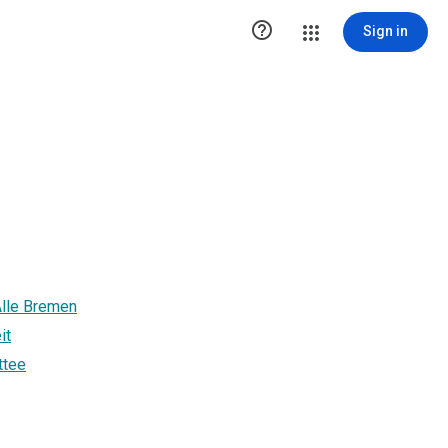

Sign in
Alle Bremen
it
ttee