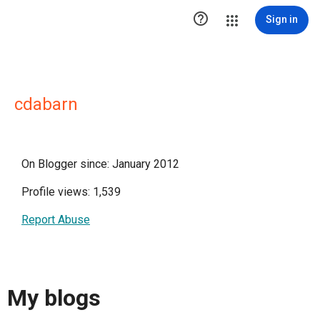

Sign in
cdabarn
On Blogger since: January 2012
Profile views: 1,539
Report Abuse
My blogs