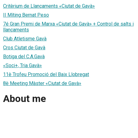
Critèrium de Llançaments «Ciutat de Gavà»
II Míting Bernat Peso
7é Gran Premi de Marxa «Ciutat de Gavà» + Control de salts i
llançaments
Club Atletisme Gavà
Cros Ciutat de Gavà
Botiga del C.A.Gavà
«Soci+, Tria Gavà»
11è Trofeu Promoció del Baix Llobregat
8è Meeting Màster «Ciutat de Gavà»
About me