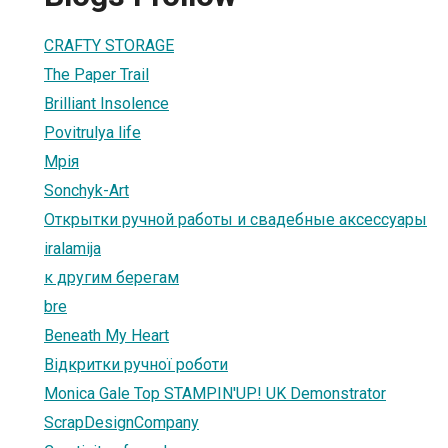
CRAFTY STORAGE
The Paper Trail
Brilliant Insolence
Povitrulya life
Мрія
Sonchyk-Art
Открытки ручной работы и свадебные аксессуары
iralamija
к другим берегам
bre
Beneath My Heart
Відкритки ручної роботи
Monica Gale Top STAMPIN'UP! UK Demonstrator
ScrapDesignCompany