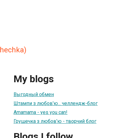
shechka)
My blogs
Выгодный обмен
Штампи з любов'ю... челлендж-блог
Amamama - yes you can!
Грушечка з любов'ю - творчий блог
Blogs I follow