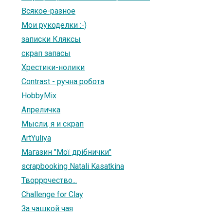
Всякое-разное
Мои рукоделки :-)
записки Кляксы
скрап запасы
Хрестики-нолики
Contrast - ручна робота
HobbyMix
Апреличка
Мысли, я и скрап
ArtYuliya
Магазин "Мої дрібнички"
scrapbooking Natali Kasatkina
Творррчество...
Challenge for Clay
За чашкой чая