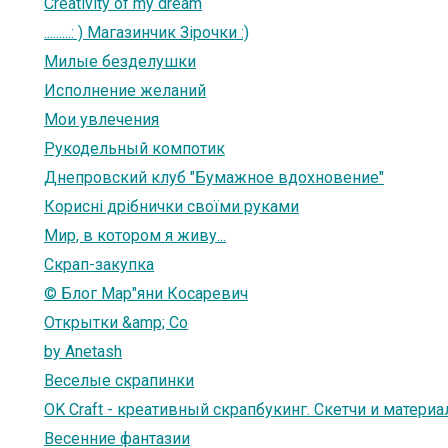
Creativity of my dream
.........: ) Магазинчик Зірочки :)
Милые безделушки
Исполнение желаний
Мои увлечения
Рукодельный компотик
Днепровский клуб "Бумажное вдохновение"
Корисні дрібнички своїми руками
Мир, в котором я живу...
Скрап-закупка
© Блог Мар"яни Косаревич
Открытки &amp; Co
by Anetash
Веселые скрапинки
OK Craft - креативный скрапбукинг. Скетчи и материа
Весенние фантазии