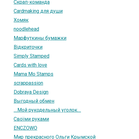
Скрап-команда
Cardmaking для души
Хомяк
noodlehead
Марфуткины бумажки
Відкриточки
Simply Stamped
Cards with love
Mama Mo Stamps
scrappassion
Dobraya Design
Выгодный обмен
....Мой рукодельный уголок....
Своїми руками
ENCZOWO
Мир прекрасного Ольги Крымской