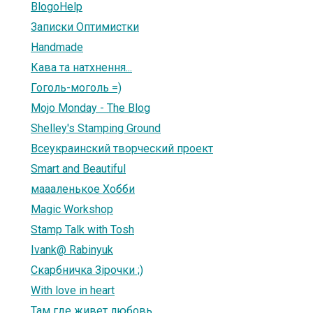
BlogoHelp
Записки Оптимистки
Handmade
Кава та натхнення...
Гоголь-моголь =)
Mojo Monday - The Blog
Shelley's Stamping Ground
Всеукраинский творческий проект
Smart and Beautiful
маааленькое Хобби
Magic Workshop
Stamp Talk with Tosh
Ivank@ Rabinyuk
Скарбничка Зірочки ;)
With love in heart
Там где живет любовь...