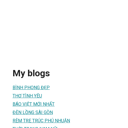
My blogs
BÌNH PHONG ĐẸP
THƠ TÌNH YÊU
BÁO VIỆT MỚI NHẤT
ĐÈN LỒNG SÀI GÒN
RÈM TRE TRÚC PHÚ NHUẬN