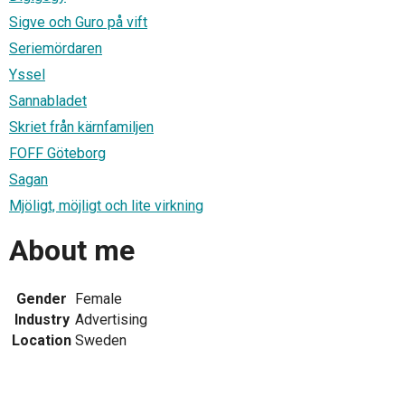
Sigve och Guro på vift
Seriemördaren
Yssel
Sannabladet
Skriet från kärnfamiljen
FOFF Göteborg
Sagan
Mjöligt, möjligt och lite virkning
About me
Gender
Female
Industry
Advertising
Location
Sweden