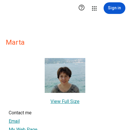

Sign in
Marta
View Full Size
Contact me
Email
My Web Page