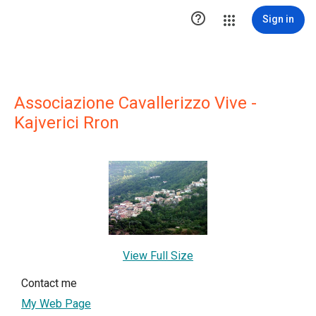

Sign in
Associazione Cavallerizzo Vive -
Kajverici Rron
View Full Size
Contact me
My Web Page